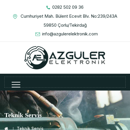
0282 502 09 36
Cumhuriyet Mah. Bülent Ecevit Blv. No:239/243A
59850 Çorlu/Tekirdağ
info@azgulerelektronik.com
Tekni̇k Servi̇s
Tekni̇k Servi̇s