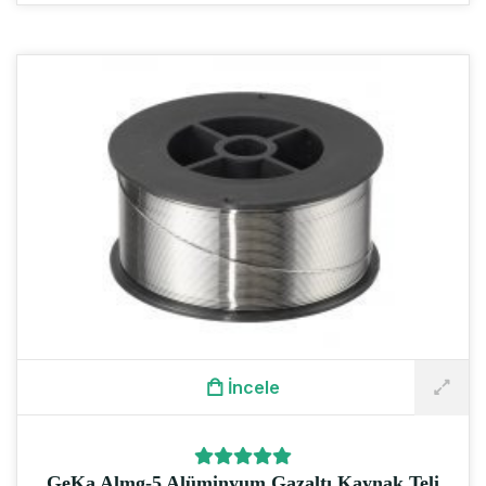
İncele
GeKa Almg-5 Alüminyum Gazaltı Kaynak Teli