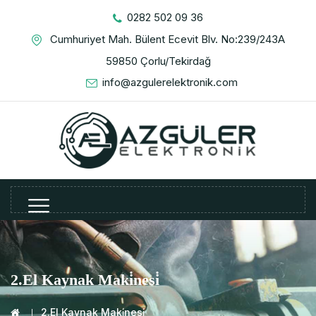
0282 502 09 36
Cumhuriyet Mah. Bülent Ecevit Blv. No:239/243A
59850 Çorlu/Tekirdağ
info@azgulerelektronik.com
2.El Kaynak Maki̇nesi̇
2.El Kaynak Maki̇nesi̇